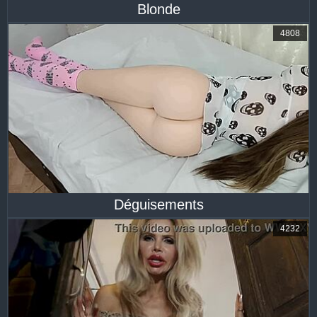
Blonde
4808
Déguisements
4232