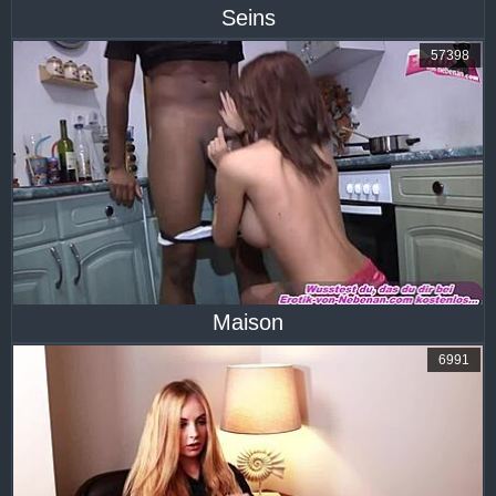
Seins
57398
Maison
6991