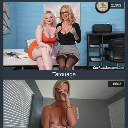
21303
Tatouage
16603