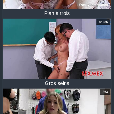
Plan à trois
84485
Gros seins
363