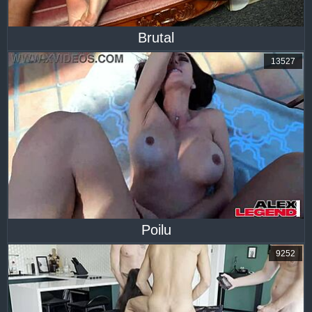
Brutal
13527
Poilu
9252