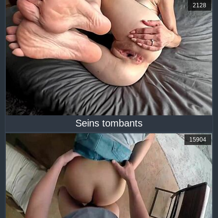
2128
Seins tombants
15904