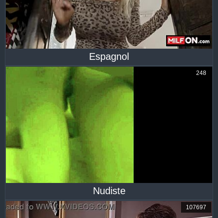
Espagnol
248
Nudiste
107697