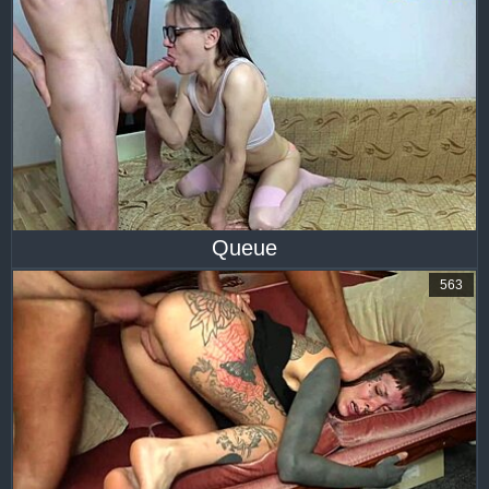
Queue
563