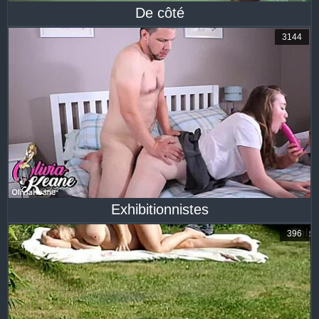
De côté
3144
Exhibitionnistes
396