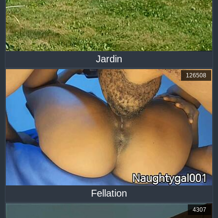
Jardin
126508
Fellation
4307