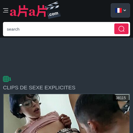
الع َر َب ِية.
CATÉGORIES
POPULAIRE
NOUVELLE
1
CLIPS DE SEXE EXPLICITES
38115