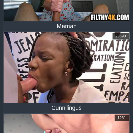
Maman
26590
Cunnilingus
1281