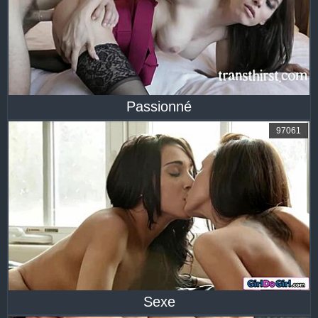
Passionné
97061
Sexe