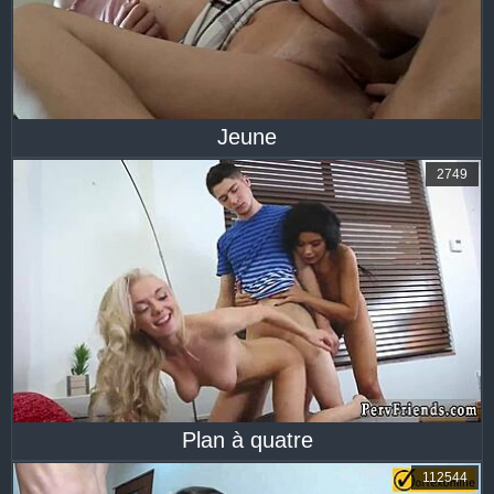
Jeune
2749
Plan à quatre
112544