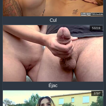
Cul
53219
Éjac
3797