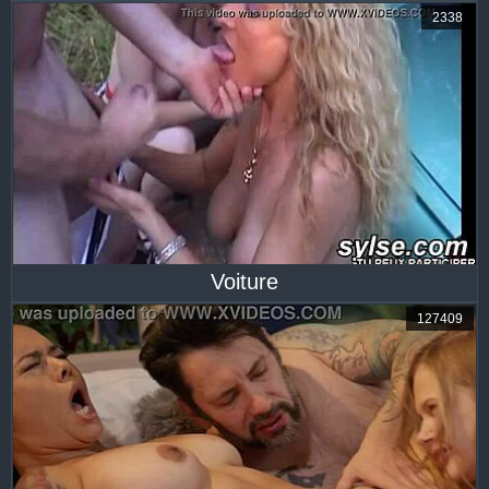
2338
Voiture
127409