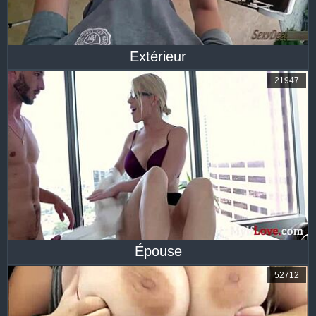
Extérieur
21947
Épouse
52712