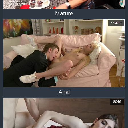
Mature
59421
Anal
8046