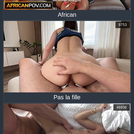
African
9753
Pas la fille
46936