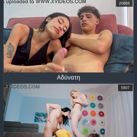
20668
Αδύνατη
5807