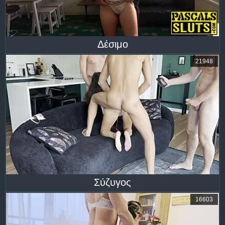
Δέσιμο
21948
Σύζυγος
16603