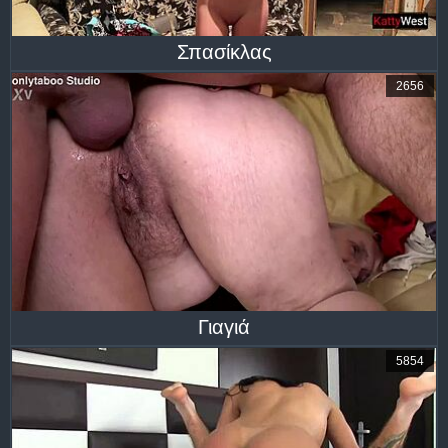
Σπασίκλας
2656
Γιαγιά
5854