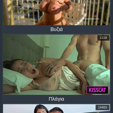
Βυζιά
1228
Πλάγια
14463