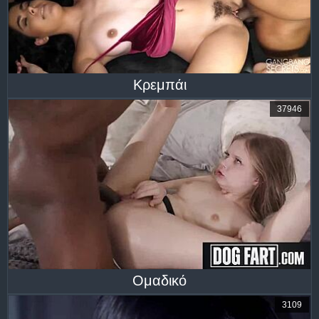
Κρεμπάι
37946
Ομαδικό
3109