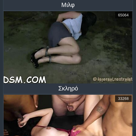
Μιλφ
65064
Σκληρό
33268