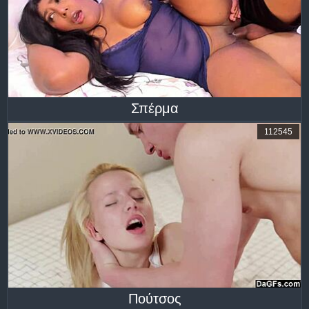
Σπέρμα
112545
Πούτσος