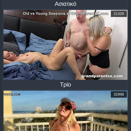
Ασιατικό
21329
Τρίο
32998