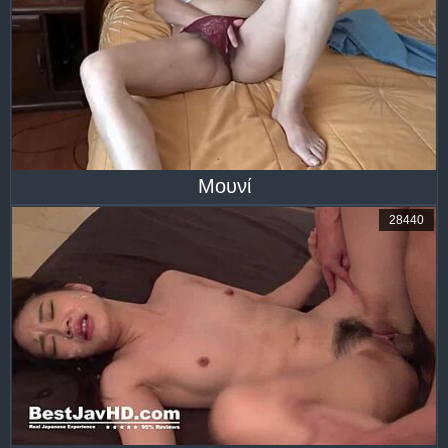
Μουνί
28440