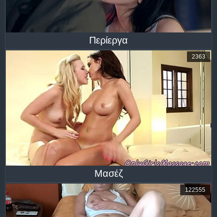
Περίεργα
2363
Μασέζ
122555