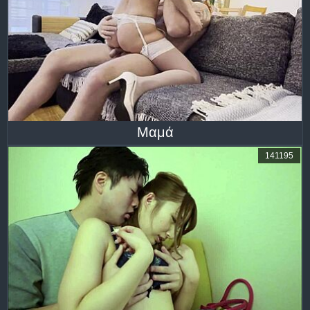
Μαμά
141195