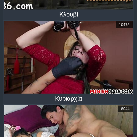
Κλουβί
10475
Κυριαρχία
8044