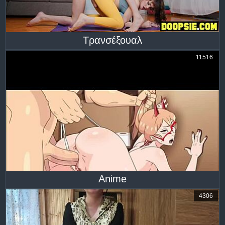
Τρανσέξουαλ
11516
Anime
4306