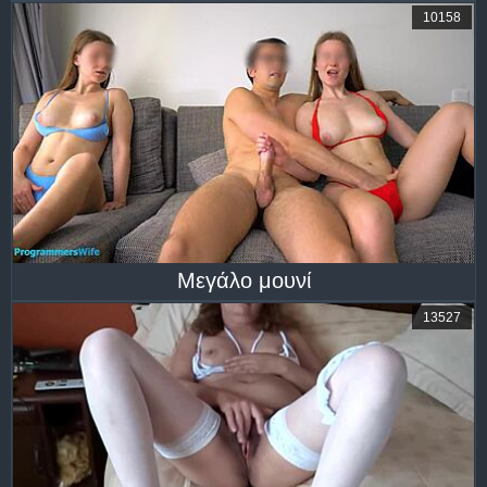
10158
Μεγάλο μουνί
13527