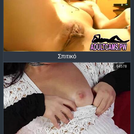
Σπιτικό
64578