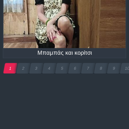
Μπαμπάς και κορίτσι
1
2
3
4
5
6
7
8
9
1