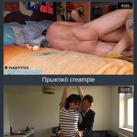
4085
Πρωκτικό creampie
5155