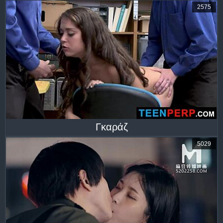
2575
Γκαράζ
5029