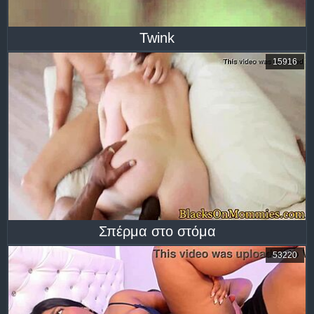
Twink
15916
Σπέρμα στο στόμα
53220