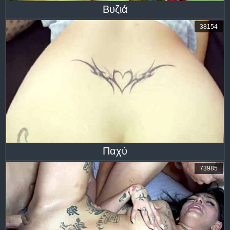
Βυζιά
38154
Παχύ
73985