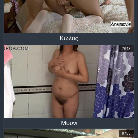
Κώλος
7643
Μουνί
9753