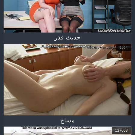
حديث قذر
9964
مساج
127003