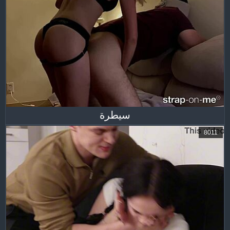
سيطرة
8011