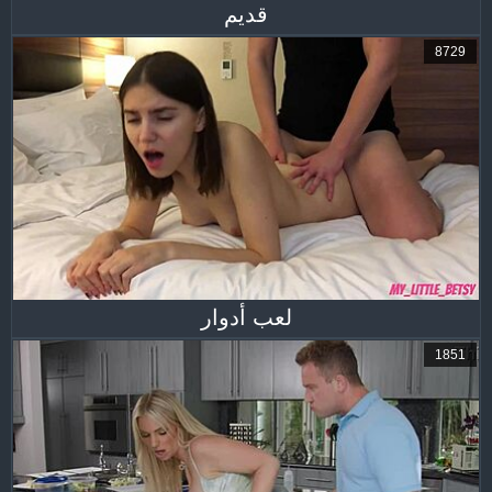
قديم
8729
لعب أدوار
1851