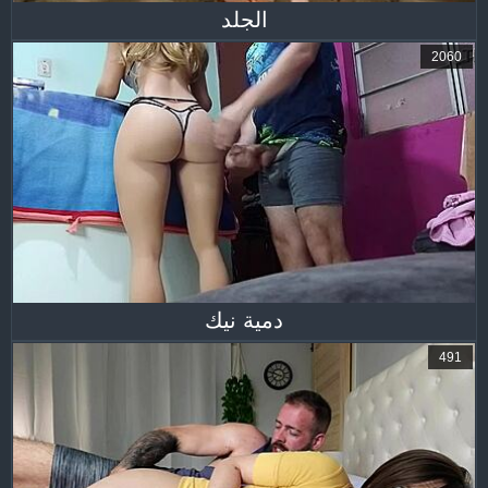
الجلد
2060
دمية نيك
491