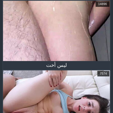
14896
ليس أخت
7574