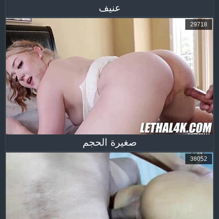
عنيف
29718
صغيرة الحجم
38052