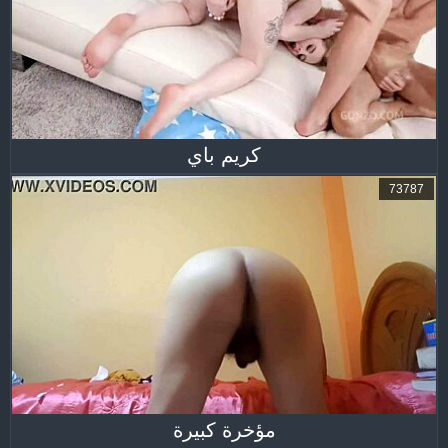
كريم باي
73787
مؤخرة كبيرة