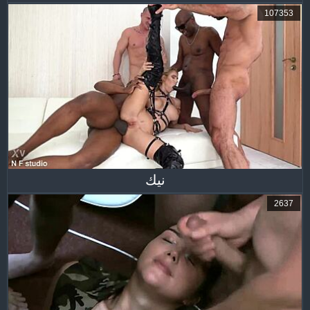
107353
نيك
2637