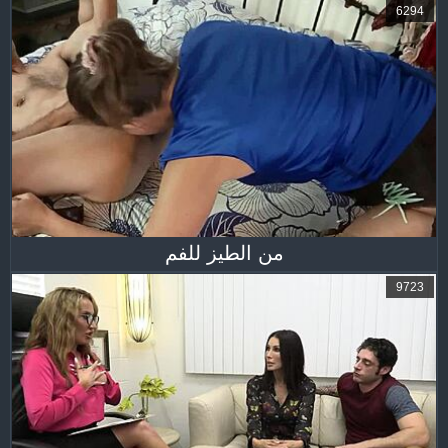
6294
من الطيز للفم
9723