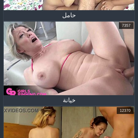
حامل
7357
خيانة
12370