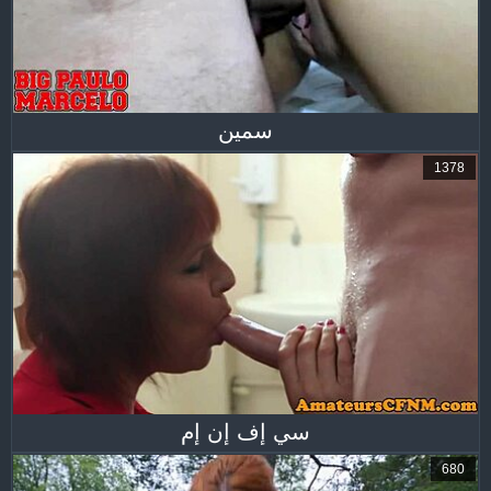
سمين
1378
سي إف إن إم
680