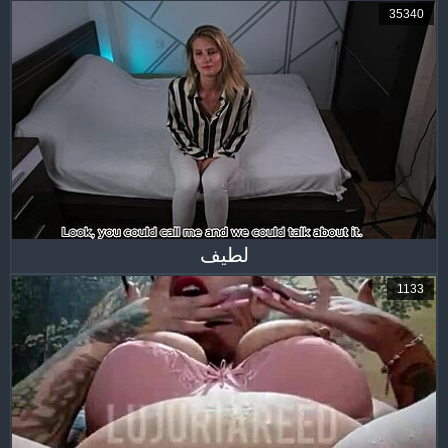
35340
لطيف
1133