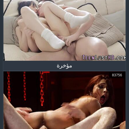
مؤخرة
83756