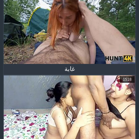
غابة
1518