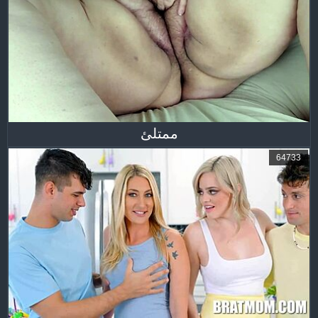
ممتلئ
64733