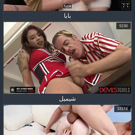
بابا
5230
شيميل
33174