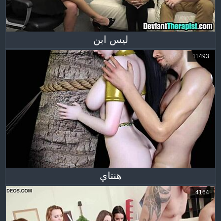
ليس ابن
11493
هنتاي
4164