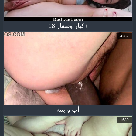
كبار وصغار 18+
4287
أب وابنته
1680