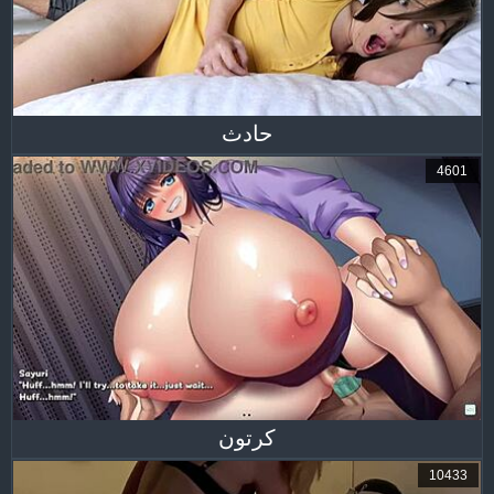
حادث
4601
كرتون
10433