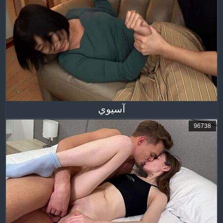
آسيوي
96738