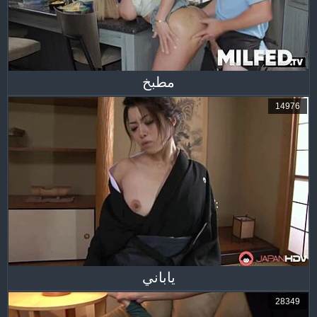
مطبخ
14976
ياباني
28349