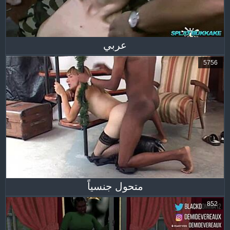
عربي
5756
متحول جنسياً
852