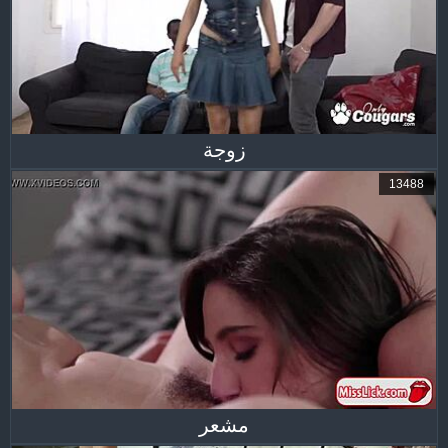
زوجة
13488
مشعر