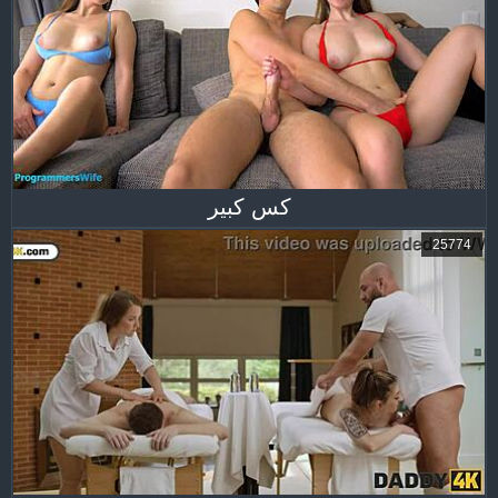
كس كبير
25774