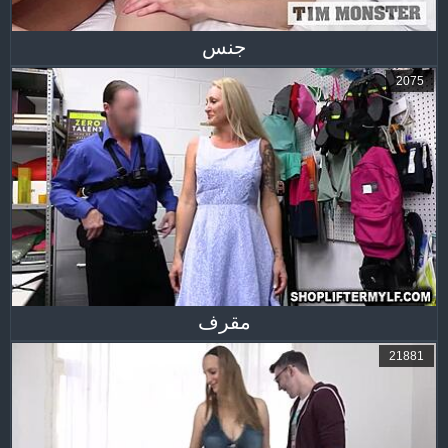
جنس
2075
مقرف
21881