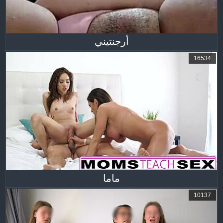
أرجنتيني
16534
ماما
10137