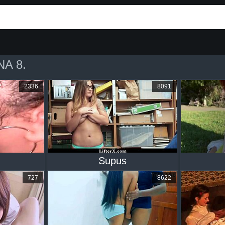
A 8.
2336
8091
Supus
727
8622