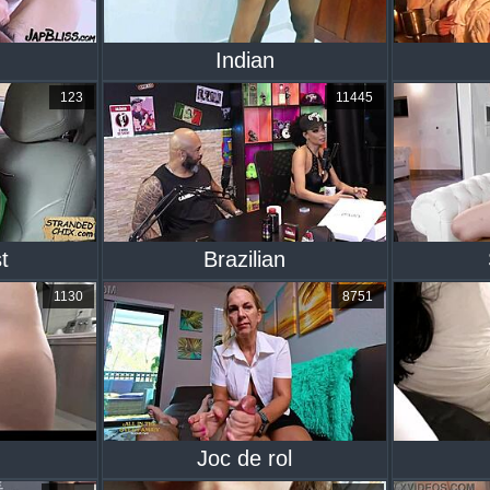
Indian
123
11445
t
Brazilian
1130
8751
Joc de rol