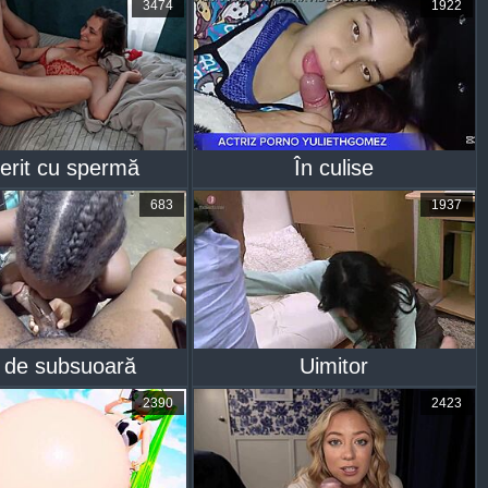
3474
1922
erit cu spermă
În culise
683
1937
i de subsuoară
Uimitor
2390
2423