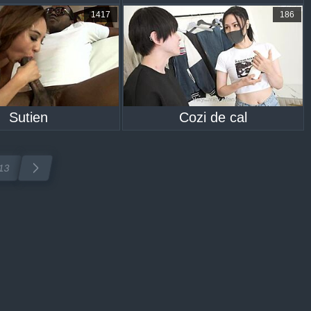
1417
186
Sutien
Cozi de cal
13