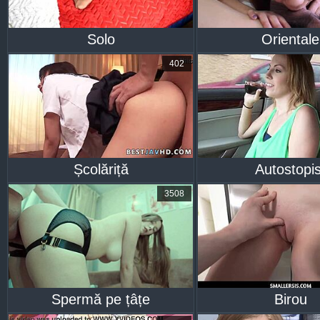
Solo
Orientale
402
Școlăriță
Autostopis
3508
Spermă pe țâțe
Birou