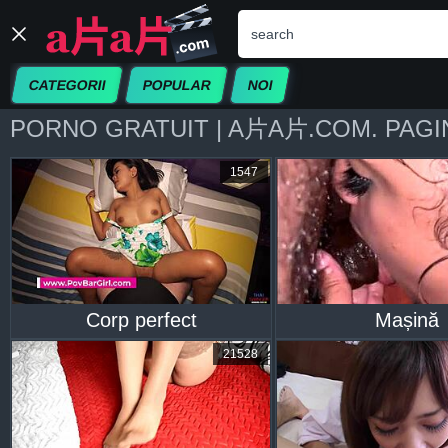
CATEGORII
POPULAR
NOI
PORNO GRATUIT | A片A片.COM. PAGIN
1547
Corp perfect
Mașină
21528