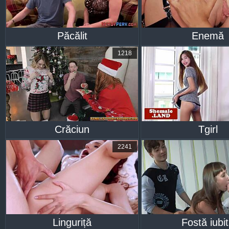
Păcălit
Enemă
1218
Crăciun
Tgirl
2241
Linguriță
Fostă iubi