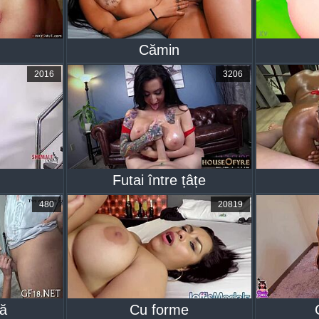
Cămin
2016
3206
Futai între țâțe
480
20819
tă
Cu forme