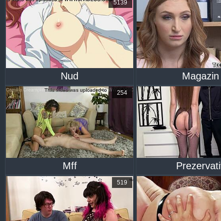
5139
Nud
Magazin
254
Mff
Prezervati
519