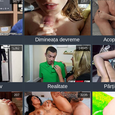
3473
1167
Dimineața devreme
Acop
1282
14645
v
Realitate
Părț
207
3235