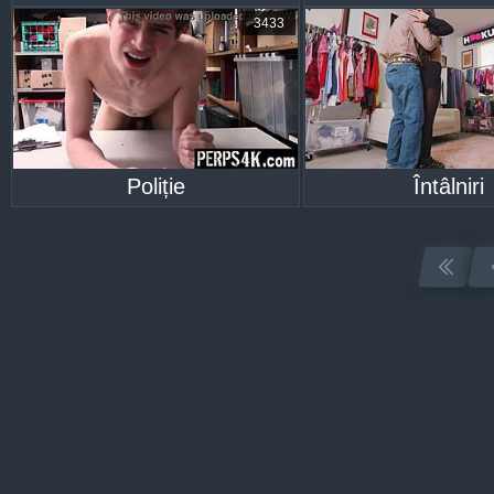
3433
Poliție
Întâlniri