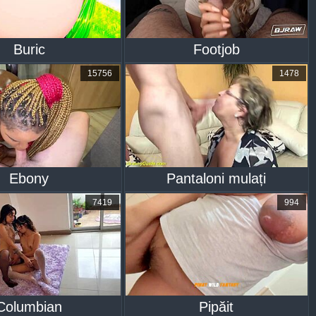
Buric
Footjob
15756
1478
Ebony
Pantaloni mulați
7419
994
Columbian
Pipăit