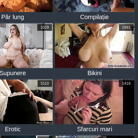
Păr lung
Compilație
1029
1991
Supunere
Bikini
5110
1418
Erotic
Sfarcuri mari